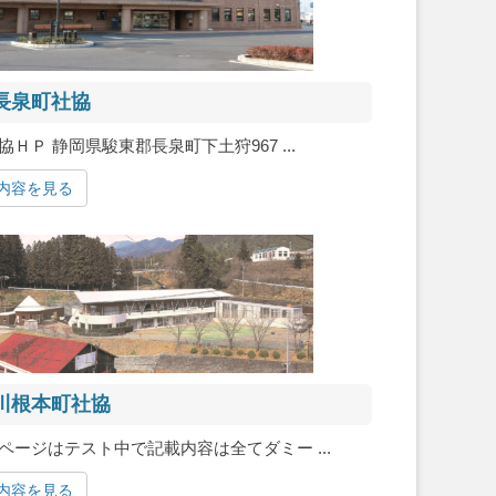
長泉町社協
協ＨＰ 静岡県駿東郡長泉町下土狩967 ...
内容を見る
川根本町社協
ページはテスト中で記載内容は全てダミー ...
内容を見る