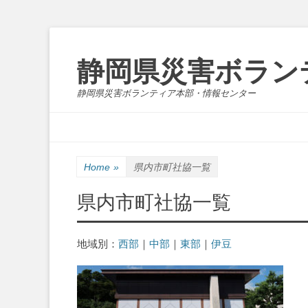
静岡県災害ボラン
静岡県災害ボランティア本部・情報センター
Skip
Primary Menu
to
content
Home
»
県内市町社協一覧
県内市町社協一覧
地域別：
西部
｜
中部
｜
東部
｜
伊豆