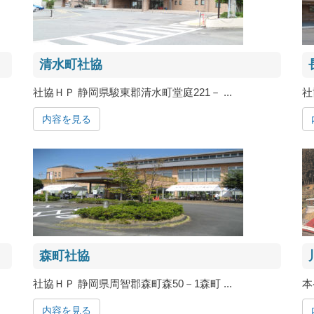
清水町社協
社協ＨＰ 静岡県駿東郡清水町堂庭221－ ...
社
内容を見る
森町社協
社協ＨＰ 静岡県周智郡森町森50－1森町 ...
本
内容を見る