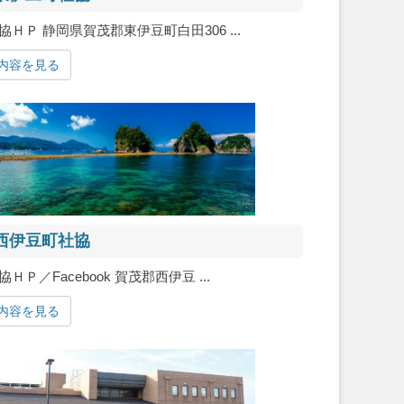
協ＨＰ 静岡県賀茂郡東伊豆町白田306 ...
内容を見る
西伊豆町社協
協ＨＰ／Facebook 賀茂郡西伊豆 ...
内容を見る