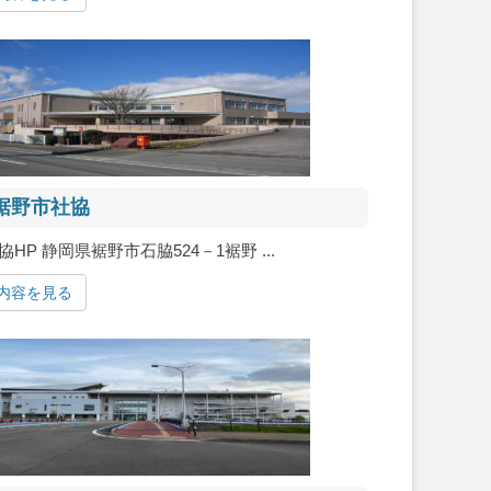
裾野市社協
協HP 静岡県裾野市石脇524－1裾野 ...
内容を見る