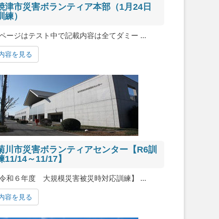
焼津市災害ボランティア本部（1月24日
訓練）
ページはテスト中で記載内容は全てダミー ...
内容を見る
菊川市災害ボランティアセンター【R6訓
練11/14～11/17】
令和６年度 大規模災害被災時対応訓練】 ...
内容を見る