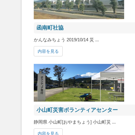
函南町社協
かんなみちょう 2019/10/14 災 ...
内容を見る
小山町災害ボランティアセンター
静岡県 小山町[おやまちょう] 小山町災 ...
内容を見る