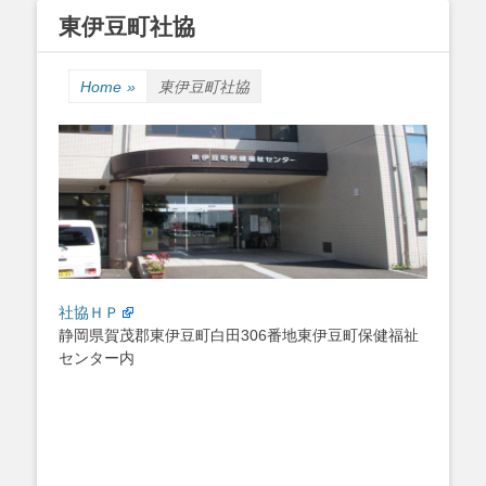
東伊豆町社協
Primary Menu
Skip
to
Home
»
東伊豆町社協
content
社協ＨＰ
静岡県賀茂郡東伊豆町白田306番地東伊豆町保健福祉
センター内