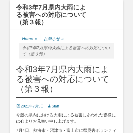
令和3年7月県内大雨によ
る被害への対応について
（第３報）
Primary Menu
Skip
to
Home
»
お知らせ
»
content
令和3年7月県内大雨による被害への対応につい
て（第３報）
令和3年7月県内大雨によ
る被害への対応について
（第３報）
Posted
Author
2021年7月5日
Staff
on
今般の県内における大雨による被害にあわれた皆様に
は心よりお見舞い申し上げます。
7月4日、熱海市・沼津市・富士市に県災害ボランティ