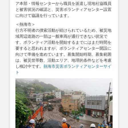
ア本部・情報センターから職員を派遣し現地社協職員
と被害状況の確認と、災害ボランティアセンター設置
に向けて協議を行っています。
＜熱海市＞
行方不明者の捜索活動が続けられているため、被災地
域周辺道路の一部は一般車両が通行できない状況で
す。ボランティア活動を開始するまでにはまだ時間を
要すると思われますが、ボランティアセンター開設に
向けて準備を進めています。募集開始時期、募集範囲
は、被災世帯数、活動エリア、地理的条件などを考慮
し検討中です。
熱海市災害ボランティアセンターサイ
ト