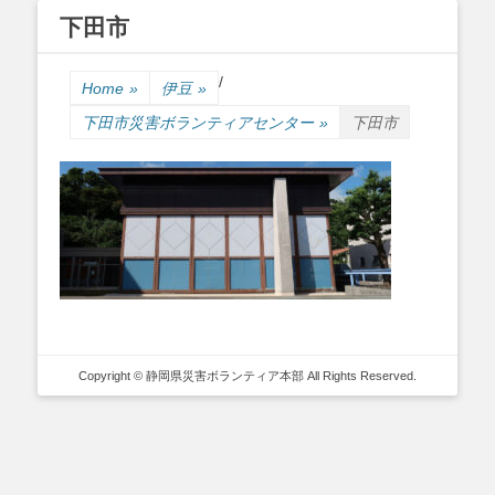
下田市
Primary Menu
Skip
/
to
Home
»
伊豆
»
content
下田市災害ボランティアセンター
»
下田市
Copyright © 静岡県災害ボランティア本部 All Rights Reserved.