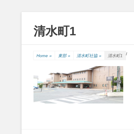
清水町1
Skip
Primary Menu
to
/
Home
»
東部
»
清水町社協
»
清水町1
content