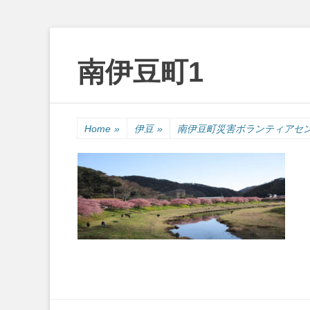
南伊豆町1
Skip
Primary Menu
to
Home
»
伊豆
»
南伊豆町災害ボランティアセ
content