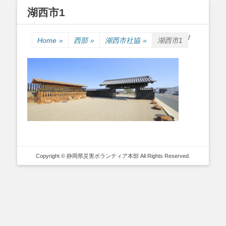
湖西市1
Primary Menu
Skip
/
to
Home
»
西部
»
湖西市社協
»
湖西市1
content
Copyright © 静岡県災害ボランティア本部 All Rights Reserved.