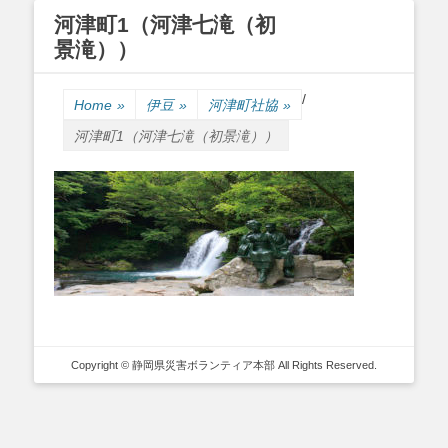
河津町1（河津七滝（初
景滝））
Primary Menu
Skip
/
to
Home
»
伊豆
»
河津町社協
»
content
河津町1（河津七滝（初景滝））
Copyright © 静岡県災害ボランティア本部 All Rights Reserved.