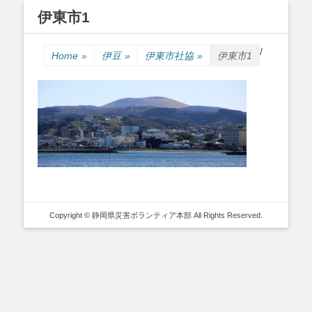
伊東市1
Primary Menu
Skip
/
to
Home
»
伊豆
»
伊東市社協
»
伊東市1
content
Copyright © 静岡県災害ボランティア本部 All Rights Reserved.